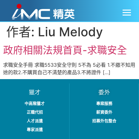
作者:
Liu Melody
政府相關法規首頁-求職安全
求職安全手冊 求職5533安全守則 5不為 5必看 1.不繳不知用
途的款2.不購買自己不清楚的產品3.不將證件 […]
獵才
委外
中高階獵才
專案服務
正職代招
薪資委外
人才派遣
招募外包整合
專家派遣