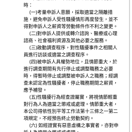
時：
(一)考量申訴人意願，採取適當之隔離措
施，避免申訴人受性騷擾情形再度發生，並不
得對申訴人之薪資等勞動條件作不利之變更。
(二)對申訴人提供或轉介諮詢、醫療或心理
諮商、社會福利資源及其他必要之服務。
(三)啟動調查程序，對性騷擾事件之相關人
員進行訪談或適當之調查程序。
(四)被申訴人具權勢地位，且情節重大，於
進行調查期間有先行停止或調整職務之必要
時，得暫時停止或調整被申訴人之職務；經調
查未認定為性騷擾者，停止職務期間之薪資，
應予補發。
(五)性騷擾行為經查證屬實，將視情節輕重
對行為人為適當之懲戒或處理。情節重大者，
本公司得依性別平等工作法第十三條之一第二
項規定，不經預告終止勞動契約。
(六) 如經證實有惡意虛構之事實者，亦對申