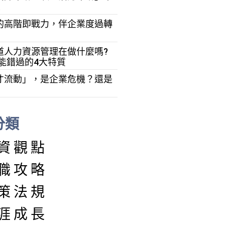
！
的高階即戰力，伴企業度過轉
道人力資源管理在做什麼嗎?
能錯過的4大特質
才流動」，是企業危機？還是
分類
資觀點
職攻略
策法規
涯成長