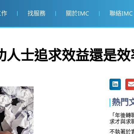
工作
找服務
關於IMC
聯絡IMC
功人士追求效益還是效
熱門
「年後轉職
求才與求
不執著於