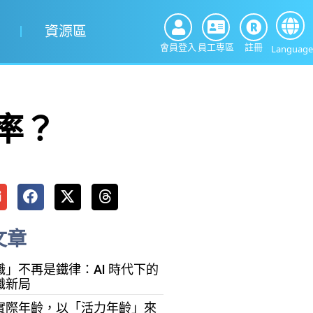
資源區
會員登入
員工專區
註冊
Language
率？
文章
」不再是鐵律：AI 時代下的
職新局
實際年齡，以「活力年齡」來