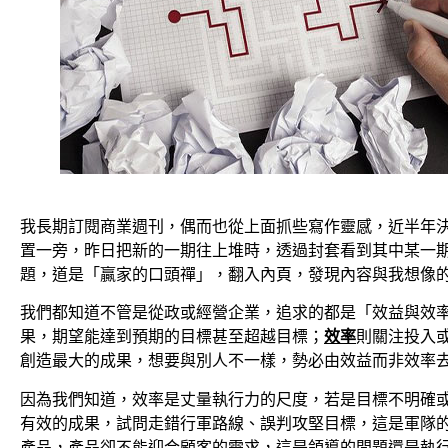
我長期訂閱商業週刊，偶而也從上面抓些寫作靈感，近半年
置一旁，昨日把新的一期往上堆時，透過封套看到其中某一
題，道是「贏家的口頭禪」，翻入內頁，發現內容與我想像
我們都知道不管是從政或經營企業，追求的都是「效益與效
果，期望能達到預期的目標甚至超越目標；
效率
則關注投入
創造最大的成果，想要與別人不一樣，勢必由效益而非效率
因為我們知道，效率是丈量執行力的尺度，若是目標不明確
有效的成果，試問走錯行軍路線、誤判攻堅目標，這是軍隊
產品，產品卻不能迎合顧客的需求，這是領導的問題還是執