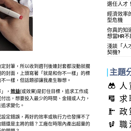
選任人才
經濟效率
型危機
你真的知
想當HR不
淺談「人
契機?
決定封筆，所以收到週刊後連封套都沒動就擱
主題
期的封面，上頭寫著「就是和你不一樣」的標
的不一樣，但話題卻讓我產生聯想。
人
率」，
效益
(或效果)是釘住目標，追求工作成
求
或付出，想要投入最少的時間、金錢或人力，
去追求變化。
政
或設定錯誤，再好的效率或執行力也發揮不了
職
的錯還是主將的錯？工廠在時限內產出超量的
行的問題？