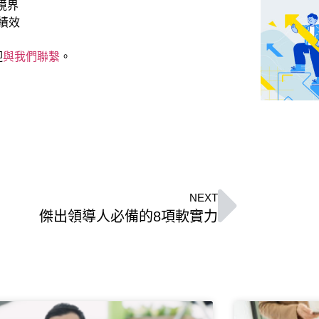
的境界
績效
迎
與我們聯繫
。
NEXT
傑出領導人必備的8項軟實力