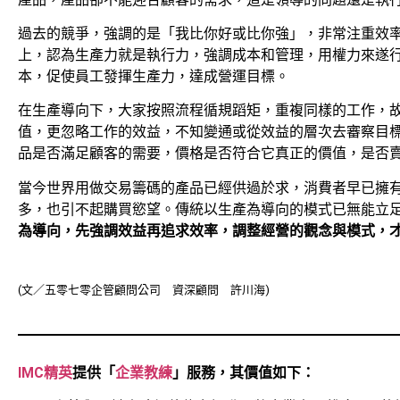
過去的競爭，強調的是「我比你好或比你強」，非常注重效
上，認為生產力就是執行力，強調成本和管理，用權力來遂
本，促使員工發揮生產力，達成營運目標。
在生產導向下，大家按照流程循規蹈矩，重複同樣的工作，
值，更忽略工作的效益，不知變通或從效益的層次去審察目
品是否滿足顧客的需要，價格是否符合它真正的價值，是否
當今世界用做交易籌碼的產品已經供過於求，消費者早已擁
多，也引不起購買慾望。傳統以生產為導向的模式已無能立
為導向，先強調效益再追求效率，調整經營的觀念與模式，
(文／五零七零企管顧問公司 資深顧問 許川海)
IMC精英
提供「
企業教練
」服務，其價值如下：