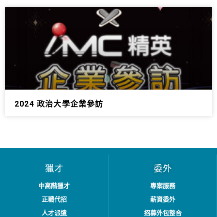
2024 政治大學企業參訪
獵才
委外
中高階獵才
專案服務
正職代招
薪資委外
人才派遣
招募外包整合