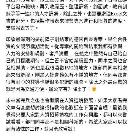
平台發布職缺，再到收履歷、整理篩選、約面試、教育訓
練等等一連串的人才篩選。除此之外，也需要處理Excel文
書的部分，包括製作報表來控管專案進行和招募的進度、
業績報表等等。
印象最深刻的是前陣子剛結束的德國百靈專案，是全台性
質的父親節檔期活動。從專案的開始到結束我都有參與，
人力的安排和規劃、客戶溝通……在這之中雖然有自己給自
己的目標跟期待，但主管不會給業績壓力，同事之間也會
互相幫助，這也是我很喜歡IMC的地方，跟部門同事相處
起來很舒服，剛踏入社會難免有不懂的地方，但同事都會
很有耐心的教導也給很多犯錯的機會。除此之外最喜歡的
就是因為交通方便、辦公室有升降桌了！
未來當完兵之後也會繼續在人資這塊發展，如果大家看完
文章有甚麼想討論或指教的也歡迎在下面留言喔！最後我
覺得只要大家對人資招募這樣的工作有興趣，都可以來嘗
試看看，部門同事都不是相關科系的，希望大家都可以找
到有熱忱的工作，並且勇敢嘗試！