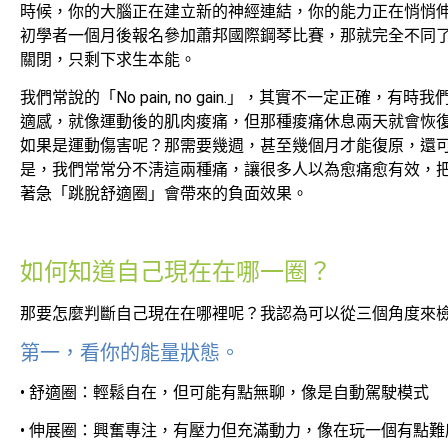
時候，你的大腦正在建立新的神經連結，你的能力正在悄悄
初學者一個月後報名參加蕭邦國際鋼琴比賽，那就完全不同
關閉，只剩下求生本能。
我們常說的「No pain, no gain.」，其實不一定正確
適感，就像運動後的肌肉痠痛，但那種痠痛休息兩天就會恢
如果是運動傷害呢？那需要幾週，甚至幾個月才能復原，還
是，我們常常分不淸這兩種痛，讓很多人以為愈痛愈有效，
著急「跳脫舒適圈」會帶來的負面效果。
如何知道自己現在在哪一圈？
那要怎麼判斷自己現在在哪裡呢？我認為可以從三個角度來
第一，看你的能量狀態。
• 舒適圈：輕鬆自在，但可能有點無聊，像是自動駕駛模式
• 伸展圈：興奮專注，有壓力但充滿動力，像在玩一個有點