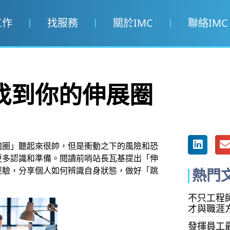
工作
找服務
關於IMC
聯絡IMC
找到你的伸展圈
適圈」聽起來很帥，但是衝動之下的風險和恐
更多認識和準備。閱讀前哨站長瓦基提出「伸
經驗，分享個人如何辨識自身狀態，做好「跳
熱門
不只工程師
才與職涯
發揮員工最