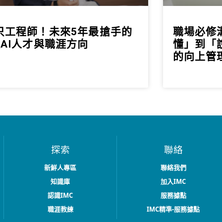
只工程師！未來5年最搶手的
職場必修
類AI人才與職涯方向
懂」到「
的向上管
探索
聯絡
新鮮人專區
聯絡我們
知識庫
加入IMC
認識IMC
服務據點
職涯教練
IMC精準-服務據點