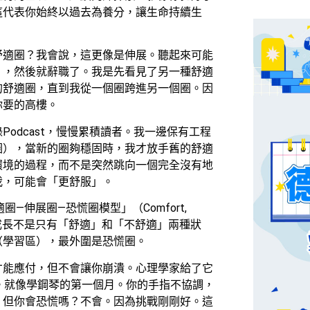
這代表你始終以過去為養分，讓生命持續生
舒適圈？我會說，這更像是伸展。聽起來可能
」，然後就辭職了。我是先看見了另一種舒適
的舒適圈，直到我從一個圈跨進另一個圈。因
你要的高樓。
odcast，慢慢累積讀者。我一邊保有工程
圈），當新的圈夠穩固時，我才放手舊的舒適
環境的過程，而不是突然跳向一個完全沒有地
我，可能會「更舒服」。
圈—伸展圈—恐慌圈模型」（Comfort,
開朗。原來成長不是只有「舒適」和「不舒適」兩種狀
（學習區），最外圍是恐慌圈。
才能應付，但不會讓你崩潰。心理學家給了它
ties）。就像學鋼琴的第一個月。你的手指不協調，
。但你會恐慌嗎？不會。因為挑戰剛剛好。這