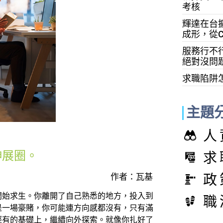
考核
輝達在台
成形，從C
服務行不
絕對沒問題
求職陷阱
主題
人
求
伸展圈。
政
作者：瓦基
開始求生。你離開了自己熟悉的地方，投入到
職
是一場豪賭，你可能連方向感都沒有，只有滿
經有的基礎上，繼續向外探索。就像你扎好了