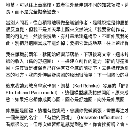
地基，可以往上蓋高樓，或者往外延伸到不同的知識領域。
長，而不是完全拋棄過去。
當別人問我，從台積電離職做全職創作者，是跳脫還是伸展
很反直覺，但我不是某天早上醒來突然決定「我要當創作者
圈的可能性，然後慢慢地、有計畫地建造橋梁，不斷伸展我
此，別把舒適圈當成牢籠炸掉；要把它當成地基，往上蓋出
我在離職前兩年，就開始經營部落格，下班後寫文章，週末錄P
師的收入（舊的舒適圈），一邊建立創作的能力（新的舒適
圈。這其實是確保自己在保有安全感的前提下，去建構理想
基的地方。我向外伸展舒適圈的原因很簡單：下一個階段的
後來我讀到教育學家卡爾．朗基（Karl Rohnke）發展的「舒適
Stretch and Panic model），這個模型讓我豁然
態。如果把它想像成同心圓，圓心是舒適圈，向外是伸展圈
伸展圈是關鍵，這裡有點挑戰，會讓你微微緊張，需要專注
一個美麗的名字：「有益的困境」（Desirable Difficul
看譜很吃力，但每次練習都能感覺到進步。你會挫折嗎？會