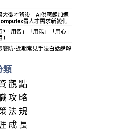
擴大徵才背後：AI供應鏈加速
omputex看人才需求新變化
行?「用智」「用能」「用心」
 !
怎麼防-近期常見手法白話講解
分類
資觀點
職攻略
策法規
涯成長