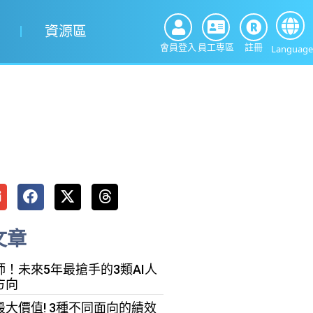
資源區
會員登入
員工專區
註冊
Language
文章
！未來5年最搶手的3類AI人
方向
大價值! 3種不同面向的績效