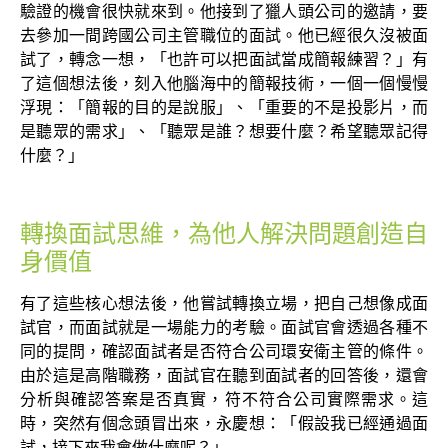
驗證的機會很快就來到。他接到了獵人頭公司的邀請，要
去參加一間跨國公司主管職位的面試。他已經很久沒被面
試了，轉念一想，「也許可以把面試當成簡報練習？」有
了這個想法後，刻入他腦海中的簡報技術，一個一個慢慢
浮現：「簡報的目的是說服」、「重要的不是投影片，而
是聽眾的需求」、「聽眾是誰？想要什麼？希望聽眾記得
什麼？」
轉換面試思維，為他人解決問題創造自
身價值
有了這些核心想法後，他嘗試轉換立場，把自己想像成面
試官，而面試就是一場能力的考驗。面試官會透過各種不
同的提問，確認面試者是否符合公司環安衛主管的條件。
由於這是高階職務，面試官在聽到面試者的回答後，還會
分析與確認答案是否真實，符不符合公司實際需求。這
時，突然有個念頭冒出來，永慶想：「假設我已經通過面
試，接下來我會做什麼呢？」