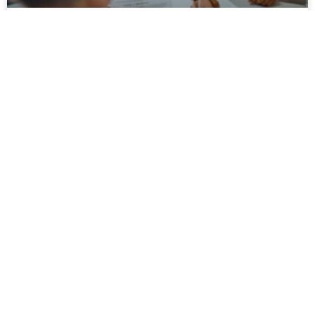
獵頭教你如何面試：巷子內的履歷與面試技巧
獵才
委外
中高階獵才
專案服務
正職代招
薪資委外
人才派遣
招募外包整合
專家派遣
探索
聯絡
新鮮人專區
聯絡我們
知識庫
加入IMC
認識IMC
服務據點