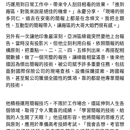
巧運用到日常工作中，帶來令人刮目相看的效果。「進到
廠區，對我來說是絕佳的機會。」永慶分享，「現場的很
多同仁，過去在安衛的簡報上都是在念條文。我把主題
性、互動型的簡報帶入，讓廠區的大哥大姐們很有感。」
另外有一次讓他印象最深刻，亞洲區總裁突然要他上台報
告。當時沒有投影片，但他立刻利用白板，依照簡報的結
構原則，把重點一、二、三、四、五條列出來，再搭配相
關數據，做了一個完整的報告，讓總裁相當滿意。後來他
還因為傑出簡報的技術，被公司賦予許多重要任務，包括
面對國際保險公司的現場查核、設備採購提案、跨國報
告，甚至幫公司獲頒全國性的獎項，靠的都是他專業簡報
的技術。
他積極運用簡報技巧，不限於工作場合，還延伸到人生各
個領域，取得了令人驚喜的成績。「學習簡報的技術，給
我的人生開了天眼！」他這樣形容。他將簡報的思維方式
與原則，應用於準備高考技師考試。「我會去想，考官想