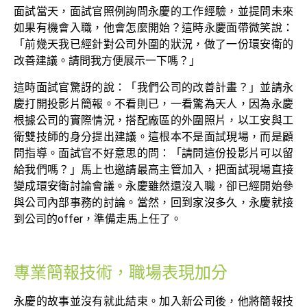
面試當天，面試官照例詢問永慶的工作經驗，並提問未來
如果有機會入職，他會怎麼開始？這時永慶面帶微笑說：
「前幾天我已經針對公司外圍的狀況，做了一份環安衛的
改善建議。請問我方便展示一下嗎？」
這時面試官驚訝的說：「我們公司的改善計畫？」並請永
慶打開投影片簡報。不看則已，一看驚為天人，因為永慶
根據公司的實際情況，搭配廠區的外圍照片，以工安與工
衛雙技師的身分提出建議。這根本不是面試現場，而是顧
問指導。面試官不好意思的問：「請問這份投影片可以留
給我們嗎？」馬上也邀請最高主管加入，把面試現場直接
變成環安衛討論會議。永慶雖然還沒入職，卻已經開始參
與公司內部事務的討論。當然，回到家沒多久，永慶就接
到公司的offer，準備走馬上任了。
專業簡報技術，職場表現加分
永慶的故事並沒有就此結束。加入新公司後，他將簡報技