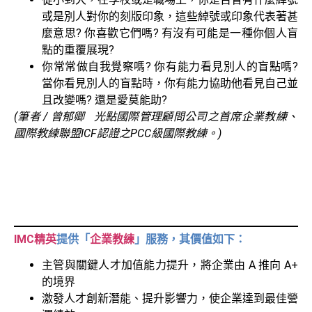
或是別人對你的刻版印象，這些綽號或印象代表著甚
麼意思? 你喜歡它們嗎? 有沒有可能是一種你個人盲
點的重覆展現?
你常常做自我覺察嗎? 你有能力看見別人的盲點嗎?
當你看見別人的盲點時，你有能力協助他看見自己並
且改變嗎? 還是愛莫能助?
(筆者 / 曾郁卿 光點國際管理顧問公司之首席企業教練、
國際教練聯盟ICF認證之PCC級國際教練。)
IMC精英
提供「
企業教練
」服務，其價值如下：
主管與關鍵人才加值能力提升，將企業由 A 推向 A+
的境界
激發人才創新潛能、提升影響力，使企業達到最佳營